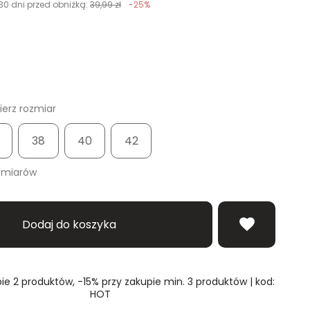
30 dni przed obniżką:
39,99 zł
-25%
erz rozmiar
38
40
42
zmiarów
Dodaj do koszyka
ie 2 produktów, -15% przy zakupie min. 3 produktów | kod:
HOT