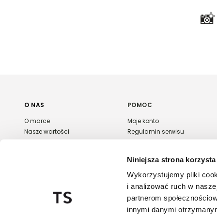
Kurier DPD -
13,90 zł
(1 dzień roboczy)
Kolor:
Biały
Paczkomaty InPost -
15,90 zł
(1 dzień roboczych)

Rozmiar:
34
,
36
,
38
,
40
,
42
Skład:
100% BAWEŁNA
Więcej informacji o dostawie
tutaj.
O NAS
POMOC
O marce
Moje konto
Nasze wartości
Regulamin serwisu
Polityka prywatności
Płatność i dostawa
Kontakt
Zwroty i reklamacje
Niniejsza strona korzysta
Karta podarunkowa
FAQ
Wykorzystujemy pliki cook
Export & wholesale
i analizować ruch w naszej
Regulaminy promocji
partnerom społecznościow
innymi danymi otrzymanymi