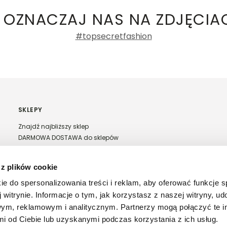
 OZNACZAJ NAS NA ZDJĘCIA
#topsecretfashion
SKLEPY
Znajdź najbliższy sklep
DARMOWA DOSTAWA do sklepów
Franczyza Top Secret
Regulamin sprzedaży w salonach stacjonarnych
 z plików cookie
ie do spersonalizowania treści i reklam, aby oferować funkcje 
 witrynie. Informacje o tym, jak korzystasz z naszej witryny, u
ym, reklamowym i analitycznym. Partnerzy mogą połączyć te i
 od Ciebie lub uzyskanymi podczas korzystania z ich usług.