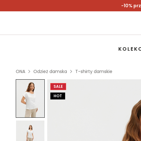
-10% prz
KOLEK
ONA
Odzież damska
T-shirty damskie
SALE
HOT