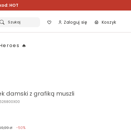
 kod: HOT
Zaloguj się
Koszyk
Szukaj
Heroes 🔥
k damski z grafiką muszli
P626800X00
59,99 zł
-50%