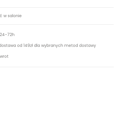
 w salonie
 24-72h
ostawa od 149zł dla wybranych metod dostawy
zwrot