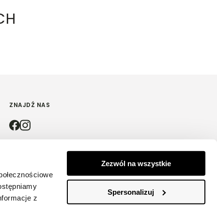
CH
ZNAJDŹ NAS
4.9
Zezwól na wszystkie
społecznościowe
Na podstawie
4181
opinii
z całego okresu
dostępniamy
Spersonalizuj
nformacje z