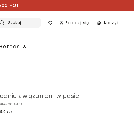
 kod: HOT
Zaloguj się
Koszyk
Szukaj
Heroes 🔥
odnie z wiązaniem w pasie
PO447880X00
5.0
(
2
)