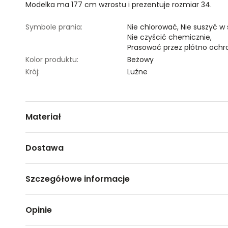
Modelka ma 177 cm wzrostu i prezentuje rozmiar 34.
Symbole prania:
Nie chlorować,
Nie suszyć w
Nie czyścić chemicznie,
Prasować przez płótno ochr
Kolor produktu:
Beżowy
Krój:
Luźne
Materiał
100% POLIESTER
Dostawa
Darmowa dostawa od 149zł dla wybranych metod dosta
Szczegółowe informacje
GWARANTOWANA WYSYŁKA w 48 godzin.
*95% zamówień realizujemy w 24 godziny.
Nazwa produktu:
Beżowe spodnie z wiązaniem
Opinie
Kod produktu:
TSKW24SPO447880X00
Metody dostawy:
Marka:
Top Secret
Sklep stacjonarny -
Bezpłatnie!
(1-3 dni roboczych)