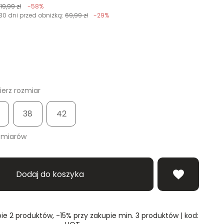
119,99 zł
-58%
30 dni przed obniżką:
69,99 zł
-29%
erz rozmiar
38
42
zmiarów
Dodaj do koszyka
ie 2 produktów, -15% przy zakupie min. 3 produktów | kod: