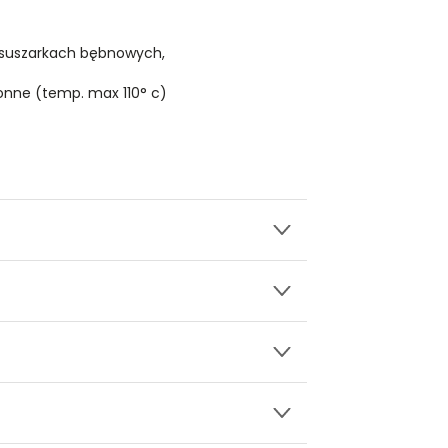
 suszarkach bębnowych,
onne (temp. max 110° c)
wy.
 w pasie