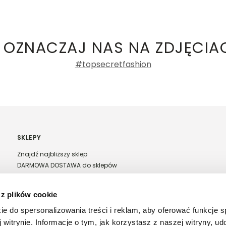
ły 3, 30-741 Kraków -
Kontakt
.in. Żabka, Dino, Kaufland, Lidl, Shell) -
ie damskie
100%
Liczba
Rozmiarówka
głosów: 1
 OZNACZAJ NAS NA ZDJĘCIA
0%
za małe
idealne
za duże
#topsecretfashion
0%
Długość
Liczba głosów: 1
0%
za krótkie
idealne
za długie
0%
SKLEPY
Znajdź najbliższy sklep
DARMOWA DOSTAWA do sklepów
Franczyza Top Secret
Regulamin sprzedaży w salonach stacjonarnych
 z plików cookie
ntów
ie do spersonalizowania treści i reklam, aby oferować funkcje 
 witrynie. Informacje o tym, jak korzystasz z naszej witryny, u