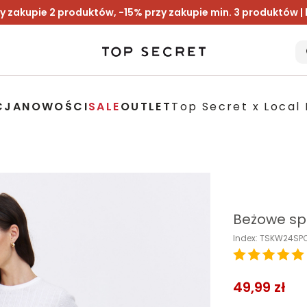
y zakupie 2 produktów, -15% przy zakupie min. 3 produktów |
CJA
NOWOŚCI
SALE
OUTLET
Top Secret x Local 
Beżowe sp
Index: TSKW24S
49,99 zł