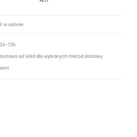
HOT
 w salonie
 24-72h
ostawa od 149zł dla wybranych metod dostawy
zwrot