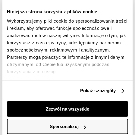
Darmowa dostawa od 149zł dla wybranych metod
dostawy
Niniejsza strona korzysta z plików cookie
30 dni na zwrot
Wykorzystujemy pliki cookie do spersonalizowania treści
i reklam, aby oferować funkcje społecznościowe i
analizować ruch w naszej witrynie. Informacje o tym, jak
Opis produktu
korzystasz z naszej witryny, udostępniamy partnerom
Spodnie damskie Top Secret z szerokimi nogawkami.
społecznościowym, reklamowym i analitycznym.
Partnerzy mogą połączyć te informacje z innymi danymi
Eleganckie, długie spodnie damskie z szerokimi
otrzymanymi od Ciebie lub uzyskanymi podczas
nogawkami oraz podwyższonym stanem. Posiadają
korzystania z ich usług.
one szeroką gumkę w talii w tylnej ich części oraz
dodatkowo efektowną szarfę z tego samego materiału
do ich przewiązywania. Uroku dodają im praktyczne
Pokaż szczegóły
kieszenie po bokach oraz wykonanie z delikatnej oraz
przyjemnej w dotyku dzianiny. Można je z powodzeniem
wykorzystywać zarówno jako element stroju do pracy,
Zezwól na wszystkie
jak i również podczas wieczornej kolacji czy też wyjścia
na koncert. Spodnie dostępne w kolorze granatowym
SSP4478GR.
Spersonalizuj
Modelka ma 177 cm wzrostu i prezentuje rozmiar 34.