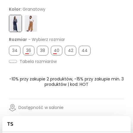
Kolor:
Granatowy
Rozmiar
- Wybierz rozmiar
34
36
38
40
42
44
Tabela rozmiarów
-10% przy zakupie 2 produktów, -15% przy zakupie min. 3
produktów | kod: HOT
Dostępność w salonie
Wysyłka w 24-72h