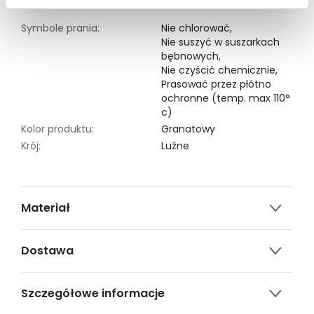
Symbole prania:
Nie chlorować,
Nie suszyć w suszarkach
bębnowych,
Nie czyścić chemicznie,
Prasować przez płótno
ochronne (temp. max 110°
c)
Kolor produktu:
Granatowy
Krój:
Luźne
Materiał
100% POLIESTER
Dostawa
Darmowa dostawa od 149zł dla wybranych metod
Szczegółowe informacje
dostawy.