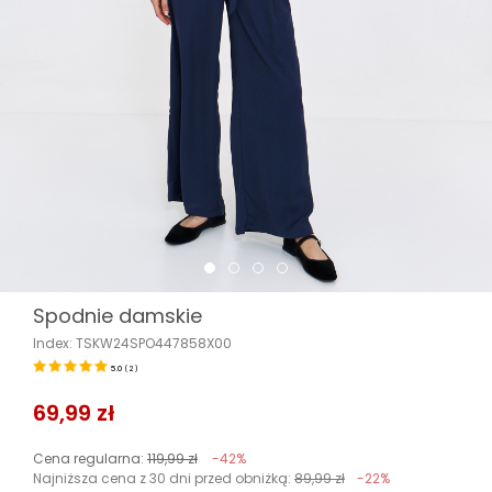
Spodnie damskie
Index: TSKW24SPO447858X00
5.0
(
2
)
69,99 zł
Cena regularna:
119,99 zł
-42%
Najniższa cena z 30 dni przed obniżką:
89,99 zł
-22%