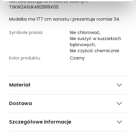
damska dostępna w kolorze czarnym
TSKW24SUK482999X00.
Modelka ma 177 cm wzrostu i prezentuje rozmiar 34.
Symbole prania:
Nie chlorować,
Nie suszyć w suszarkach
bębnowych,
Nie czyścić chemicznie
Kolor produktu:
Czarny
Materiał
97% POLIESTER,3% ELASTAN
Dostawa
Darmowa dostawa od 149zł dla wybranych metod
Szczegółowe informacje
dostawy.
GWARANTOWANA WYSYŁKA w 48 godzin.
Nazwa produktu:
Krótka sukienka z imitacji