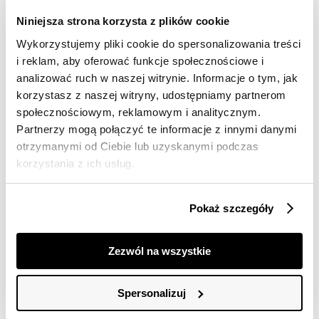
Wysyłka w 24-72h
Niniejsza strona korzysta z plików cookie
Darmowa dostawa od 149zł dla wybranych metod
dostawy
Wykorzystujemy pliki cookie do spersonalizowania treści
i reklam, aby oferować funkcje społecznościowe i
30 dni na zwrot
analizować ruch w naszej witrynie. Informacje o tym, jak
korzystasz z naszej witryny, udostępniamy partnerom
Opis produktu
społecznościowym, reklamowym i analitycznym.
Partnerzy mogą połączyć te informacje z innymi danymi
Sukienka damska Top Secret z ozdobnymi ćwiekami.
otrzymanymi od Ciebie lub uzyskanymi podczas
korzystania z ich usług.
Ceniona za swój niebagatelny design oraz
ponadczasową elegancję mini sukienka damska z
efektownym okrągłym dekoltem wzbogaconym
ozdobną lamówką wokół. Posiada ona krótkie rękawy
Pokaż szczegóły
zakończone delikatnym przeszyciem oraz zwężenie w
talii, a dużego uroku dodają jej ozdobne ćwieki
umiejscowione na całości z przeróżnymi wzorkami.
Zezwól na wszystkie
Wykonana ona została z przyjemnej w dotyku tkaniny
imitującej zamsz i sprawdzi się świetnie zarówno jako
element niecodziennej stylizacji imprezowej lub
Spersonalizuj
podczas uroczystej kolacji w gronie przyjaciół. Sukienka