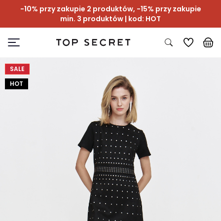
-10% przy zakupie 2 produktów, -15% przy zakupie
min. 3 produktów | kod: HOT
SALE
HOT