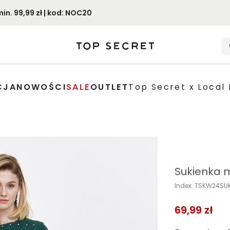
. 99,99 zł | kod: NOC20
CJA
NOWOŚCI
SALE
OUTLET
Top Secret x Local 
Sukienka mi
Index: TSKW24SU
69,99 zł