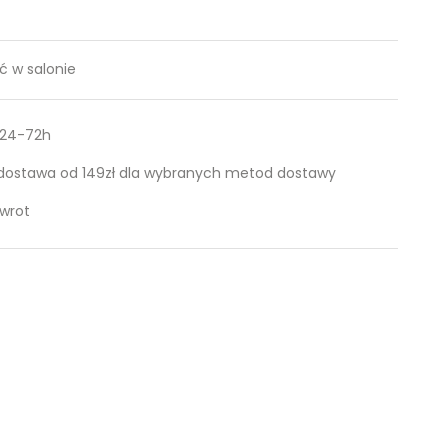
 w salonie
 24-72h
ostawa od 149zł dla wybranych metod dostawy
zwrot