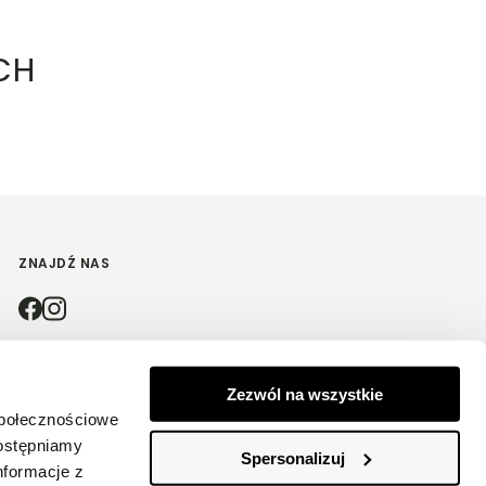
CH
ZNAJDŹ NAS
4.9
Zezwól na wszystkie
społecznościowe
Na podstawie
4175
opinii
z całego okresu
dostępniamy
Spersonalizuj
nformacje z