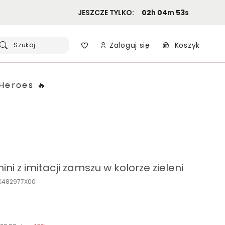
JESZCZE TYLKO:
02
h
04
m
52
s
Zaloguj się
Koszyk
Szukaj
Heroes 🔥
ni z imitacji zamszu w kolorze zieleni
K482977X00