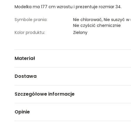
Modelka ma 177 cm wzrostu i prezentuje rozmiar 34.
Symbole prania:
Nie chlorować,
Nie suszyć w
Nie czyścić chemicznie
Kolor produktu:
Zielony
Materiał
3% ELASTAN,97% POLIESTER
Dostawa
Darmowa dostawa od 149zł dla wybranych metod dosta
Szczegółowe informacje
GWARANTOWANA WYSYŁKA w 48 godzin.
*95% zamówień realizujemy w 24 godziny.
Nazwa produktu:
Sukienka mini z imitacji zams
Opinie
Kod produktu:
TSKW24SUK482977X00
Metody dostawy:
Marka:
Top Secret
Sklep stacjonarny -
Bezpłatnie!
(1-3 dni roboczych)
Producent:
Greenpoint S.A., ul. Domaga
DPD pickup - odbiór w punkcie/automacie paczkowym (m