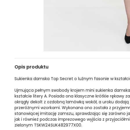
Opis produktu
Sukienka damska Top Secret o luźnym fasonie w kształcie 
Ujmująca pełnym swobody krojem mini sukienka damska 
kształcie litery A. Posiada ona klasyczne krótkie rękawy
okrągły dekolt z ozdobną lamówką wokół, a uroku dodają j
przeróżnymi wzorkami. Wykonana ono została z przyjemnej
stanowiącej imitację zamszu, sprawdzając się zarówno jak
jak i również podczas imprezowego wyjścia z przyjaciółm
zielonym TSKW24SUK482977X00.