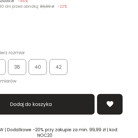
129,99 zł
-46%
30 dni przed obniżką:
89,99 zł
-22%
erz rozmiar
38
40
42
zmiarów
Dodaj do koszyka
| Dodatkowe -20% przy zakupie za min. 99,99 zł | kod:
NOC20