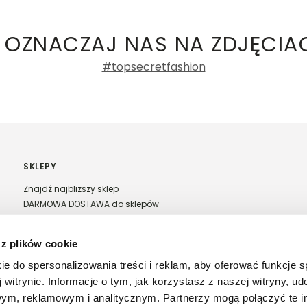
ki damskie
a recenzji
 OZNACZAJ NAS NA ZDJĘCIA
#topsecretfashion
SKLEPY
Znajdź najbliższy sklep
DARMOWA DOSTAWA do sklepów
Franczyza Top Secret
Regulamin sprzedaży w salonach stacjonarnych
 z plików cookie
ie do spersonalizowania treści i reklam, aby oferować funkcje 
 witrynie. Informacje o tym, jak korzystasz z naszej witryny, u
ym, reklamowym i analitycznym. Partnerzy mogą połączyć te i