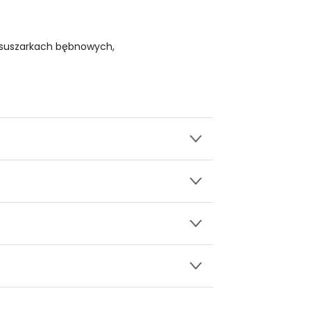
 suszarkach bębnowych,
wy.
zu w kolorze zieleni
ły 3, 30-741 Kraków -
Kontakt
.in. Żabka, Dino, Kaufland, Lidl, Shell) -