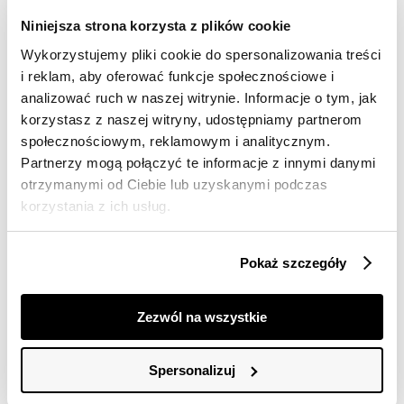
Darmowa dostawa od 149zł dla wybranych metod
Niniejsza strona korzysta z plików cookie
dostawy
Wykorzystujemy pliki cookie do spersonalizowania treści
30 dni na zwrot
i reklam, aby oferować funkcje społecznościowe i
analizować ruch w naszej witrynie. Informacje o tym, jak
Opis produktu
korzystasz z naszej witryny, udostępniamy partnerom
społecznościowym, reklamowym i analitycznym.
Bluzka damska Top Secret z eleganckim haftem w
Partnerzy mogą połączyć te informacje z innymi danymi
stylu boho.
otrzymanymi od Ciebie lub uzyskanymi podczas
Urzekająca swym niebagatelnym designem oraz pełną
korzystania z ich usług.
subtelności elegancją, bluzka damska o pełnym luzu
oraz swobody fasonie, z rękawami o długości ¾
zakończonymi luźną gumką. Posiada ona okrągły dekolt
Pokaż szczegóły
wraz z wiązaniem z przodu z wykorzystaniem
plecionego sznurka z dużymi frędzlami na końcach.
Uroku dodaje jej delikatne marszczenie w okolicy biustu
Zezwól na wszystkie
oraz efektowna ażurowa wstawka z haftem w stylu
boho ponad tymże marszczeniem. Wykonana ona
została z przyjemnej w dotyku oraz delikatnej tkaniny
Spersonalizuj
bawełnianej, będąc cenioną za swój artystyczny oraz