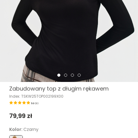
Zabudowany top z długim rękawem
Index: TSKW25TOP002199X00
5.0
(
3
)
79,99 zł
Kolor:
Czarny