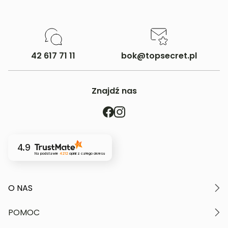
1
0%
42 617 71 11
bok@topsecret.pl
Jak zbieramy opinie?
Opinie klientów
Znajdź nas
Filtry
4.9
Na podstawie
4212
opinii
z całego okresu
O NAS
O marce
POMOC
Nasze wartości