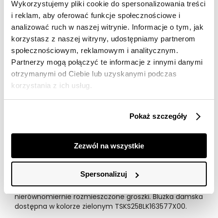
Darmowa dostawa od 149zł dla wybranych metod
Wykorzystujemy pliki cookie do spersonalizowania treści
dostawy
i reklam, aby oferować funkcje społecznościowe i
analizować ruch w naszej witrynie. Informacje o tym, jak
30 dni na zwrot
korzystasz z naszej witryny, udostępniamy partnerom
społecznościowym, reklamowym i analitycznym.
Opis produktu
Partnerzy mogą połączyć te informacje z innymi danymi
otrzymanymi od Ciebie lub uzyskanymi podczas
Bluzka damska Top Secret z obszernym krótkim
korzystania z ich usług.
rękawem.
Urzekająca swym pełnym luzu oraz swobody stylem, jak
Pokaż szczegóły
i wieloma możliwościami praktycznego zastosowania,
bluzka damska z obszernymi, luźnymi oraz krótkimi
rękawkami, zakończonymi efektownym zdobieniem z
Zezwól na wszystkie
wykorzystaniem delikatnego haftu. Posiada ona
kołnierzyk na marszczonej stójce wraz z wiązaniem z
przodu za pomocą cienkiej tasiemki. Wykonana ona
Spersonalizuj
została z delikatnej oraz przewiewnej dzianiny, będąc
wzbogaconą na całości o nadruk w drobne,
nierównomiernie rozmieszczone groszki. Bluzka damska
dostępna w kolorze zielonym TSKS25BLK163577X00.