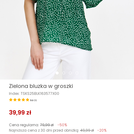
Zielona bluzka w groszki
Index: TSKS25BLK163577X00
5.0
(
1
)
39,99 zł
Cena regularna:
79,99 zł
-50%
Najniższa cena z 30 dni przed obniżką:
49,99 zł
-20%