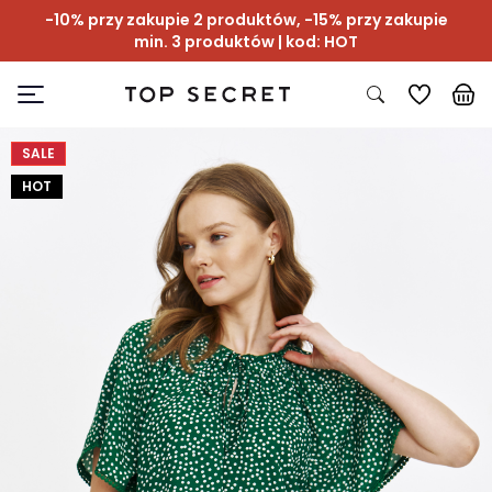
-10% przy zakupie 2 produktów, -15% przy zakupie
min. 3 produktów | kod: HOT
SALE
HOT