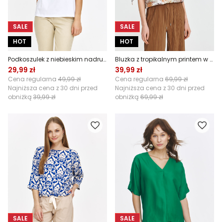
SALE
SALE
HOT
HOT
Podkoszulek z niebieskim nadrukiem
Bluzka z tropikalnym printem w kolorze beżowym
29,99 zł
39,99 zł
Cena regularna
49,99 zł
Cena regularna
69,99 zł
Najniższa cena z 30 dni przed
Najniższa cena z 30 dni przed
obniżką
39,99 zł
obniżką
69,99 zł
SALE
SALE