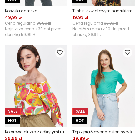
Koszula damska
T-shirt z kwiatowym nadrukiem na środku
49,99 zł
19,99 zł
Cena regularna
99,99 zł
Cena regularna
39,99 zł
Najniższa cena z 30 dni przed
Najniższa cena z 30 dni przed
obniżką
59,99 zł
obniżką
39,99 zł
SALE
SALE
HOT
HOT
Kolorowa bluzka z odkrytymi ramionami
Top z prążkowanej dzianiny w kolorze turkusowym
29,99 zł
39,99 zł