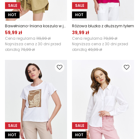
SALE
SALE
HOT
HOT
Bawełniano-lniana koszula w jasnozielonym kolorze
Różowa bluzka z dłuższym tyłem
59,99 zł
39,99 zł
Cena regularna
119,99 zł
Cena regularna
79,99 zł
Najniższa cena z 30 dni przed
Najniższa cena z 30 dni przed
obniżką
79,99 zł
obniżką
49,99 zł
SALE
SALE
HOT
HOT