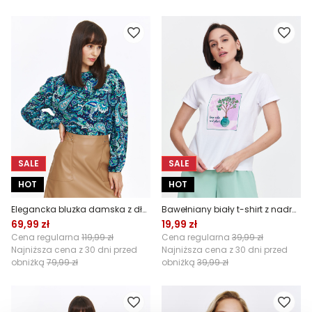
SALE
SALE
HOT
HOT
Elegancka bluzka damska z długim rękawem
Bawełniany biały t-shirt z nadrukiem
69,99 zł
19,99 zł
Cena regularna
119,99 zł
Cena regularna
39,99 zł
Najniższa cena z 30 dni przed
Najniższa cena z 30 dni przed
obniżką
79,99 zł
obniżką
39,99 zł