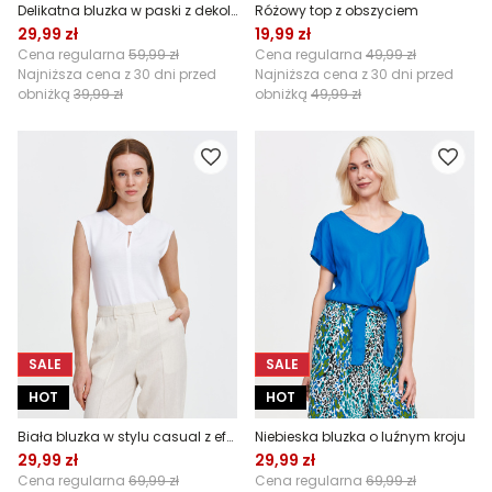
Delikatna bluzka w paski z dekoltem w serek
Różowy top z obszyciem
29,99 zł
19,99 zł
Cena regularna
59,99 zł
Cena regularna
49,99 zł
Najniższa cena z 30 dni przed
Najniższa cena z 30 dni przed
obniżką
39,99 zł
obniżką
49,99 zł
SALE
SALE
HOT
HOT
Biała bluzka w stylu casual z efektownym dekoltem
Niebieska bluzka o luźnym kroju
29,99 zł
29,99 zł
Cena regularna
69,99 zł
Cena regularna
69,99 zł