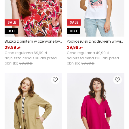
SALE
SALE
HOT
HOT
Bluzka z printem w czerwone kwiaty
Podkoszulek z nadrukiem w kwiaty
29,99 zł
29,99 zł
Cena regularna
69,99 zł
Cena regularna
49,99 zł
Najniższa cena z 30 dni przed
Najniższa cena z 30 dni przed
obniżką
69,99 zł
obniżką
39,99 zł