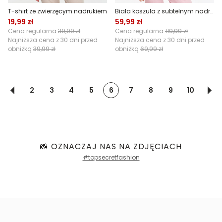
T-shirt ze zwierzęcym nadrukiem
Biała koszula z subtelnym nadrukiem
19,99 zł
59,99 zł
Cena regularna
39,99 zł
Cena regularna
119,99 zł
Najniższa cena z 30 dni przed
Najniższa cena z 30 dni przed
obniżką
39,99 zł
obniżką
69,99 zł
2
3
4
5
6
7
8
9
10
📸 OZNACZAJ NAS NA ZDJĘCIACH
#topsecretfashion