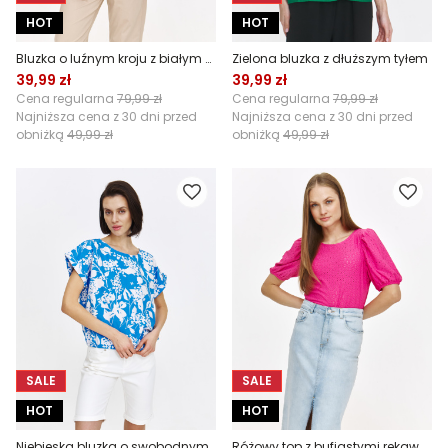
HOT
HOT
Bluzka o luźnym kroju z białym kwiatowym motywem
Zielona bluzka z dłuższym tyłem
39,99 zł
39,99 zł
Cena regularna
79,99 zł
Cena regularna
79,99 zł
Najniższa cena z 30 dni przed
Najniższa cena z 30 dni przed
obniżką
49,99 zł
obniżką
49,99 zł
SALE
SALE
HOT
HOT
Niebieska bluzka o swobodnym kroju w jasne wzory
Różowy top z bufiastymi rękawami