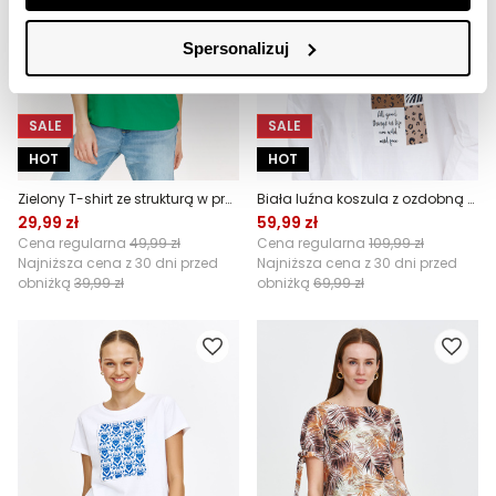
Spersonalizuj
SALE
SALE
HOT
HOT
Zielony T-shirt ze strukturą w prążek
Biała luźna koszula z ozdobną kieszenią
29,99 zł
59,99 zł
Cena regularna
49,99 zł
Cena regularna
109,99 zł
Najniższa cena z 30 dni przed
Najniższa cena z 30 dni przed
obniżką
39,99 zł
obniżką
69,99 zł