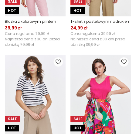
SALE
SALE
HOT
HOT
Bluzka z kolorowym printem
T-shirt z pastelowym nadrukiem
39,99 zł
24,99 zł
Cena regularna
79,99 zł
Cena regularna
39,99 zł
Najniższa cena z 30 dni przed
Najniższa cena z 30 dni przed
obniżką
79,99 zł
obniżką
39,99 zł
SALE
SALE
HOT
HOT