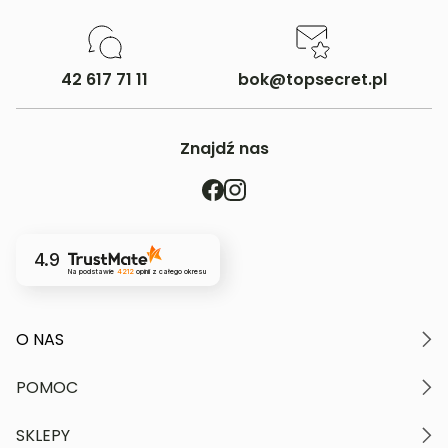
42 617 71 11
bok@topsecret.pl
Znajdź nas
4.9
Na podstawie
4212
opinii
z całego okresu
O NAS
O marce
POMOC
Nasze wartości
Polityka prywatności
Moje konto
SKLEPY
Kontakt
Regulamin serwisu