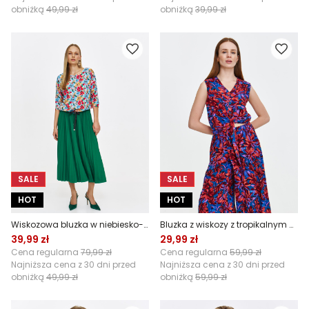
obniżką
49,99 zł
obniżką
39,99 zł
SALE
SALE
HOT
HOT
Wiskozowa bluzka w niebiesko-czerwone kwiaty
Bluzka z wiskozy z tropikalnym printem
39,99 zł
29,99 zł
Cena regularna
79,99 zł
Cena regularna
59,99 zł
Najniższa cena z 30 dni przed
Najniższa cena z 30 dni przed
obniżką
49,99 zł
obniżką
59,99 zł