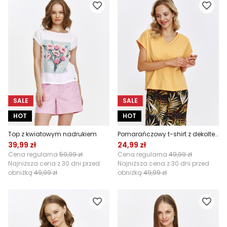
SALE
SALE
HOT
HOT
Top z kwiatowym nadrukiem
Pomarańczowy t-shirt z dekoltem v-neck
39,99 zł
24,99 zł
Cena regularna
59,99 zł
Cena regularna
49,99 zł
Najniższa cena z 30 dni przed
Najniższa cena z 30 dni przed
obniżką
49,99 zł
obniżką
49,99 zł