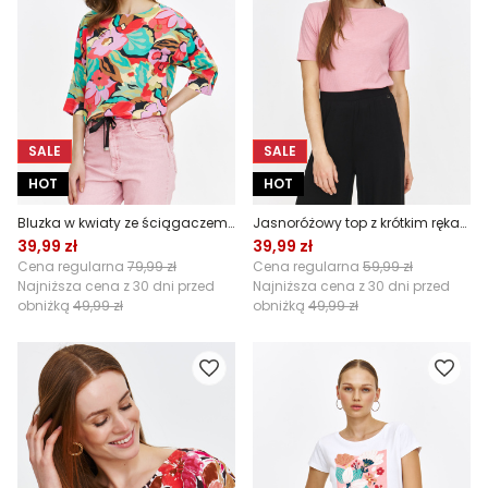
SALE
SALE
HOT
HOT
Bluzka w kwiaty ze ściągaczem u dołu
Jasnoróżowy top z krótkim rękawem
39,99 zł
39,99 zł
Cena regularna
79,99 zł
Cena regularna
59,99 zł
Najniższa cena z 30 dni przed
Najniższa cena z 30 dni przed
obniżką
49,99 zł
obniżką
49,99 zł