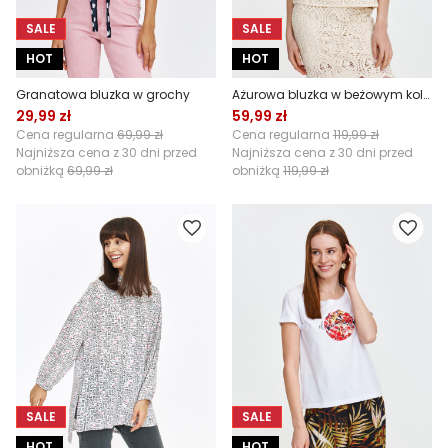
SALE
SALE
HOT
HOT
Granatowa bluzka w grochy
Ażurowa bluzka w beżowym kolorze
29,99 zł
59,99 zł
Cena regularna
69,99 zł
Cena regularna
119,99 zł
Najniższa cena z 30 dni przed
Najniższa cena z 30 dni przed
obniżką
69,99 zł
obniżką
119,99 zł
SALE
SALE
HOT
HOT