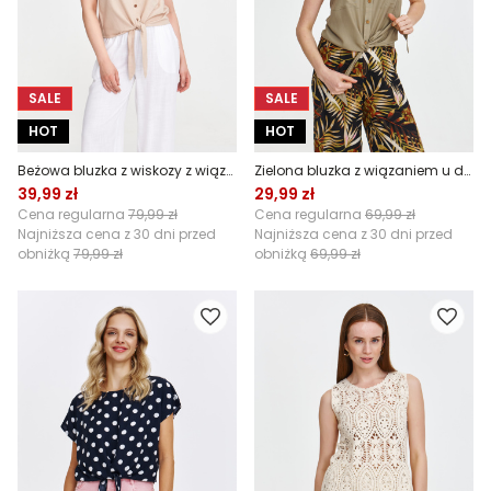
SALE
SALE
HOT
HOT
Beżowa bluzka z wiskozy z wiązaniem
Zielona bluzka z wiązaniem u dołu
39,99 zł
29,99 zł
Cena regularna
79,99 zł
Cena regularna
69,99 zł
Najniższa cena z 30 dni przed
Najniższa cena z 30 dni przed
obniżką
79,99 zł
obniżką
69,99 zł