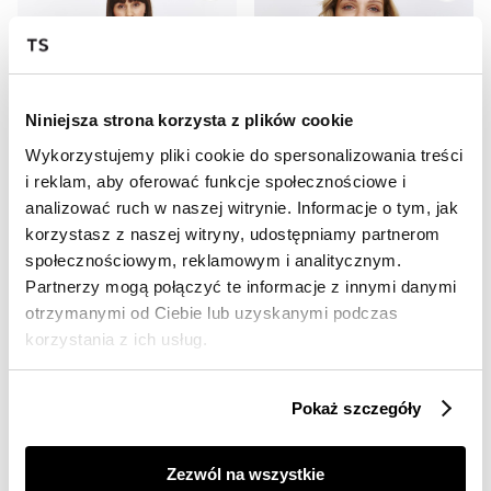
Niniejsza strona korzysta z plików cookie
Wykorzystujemy pliki cookie do spersonalizowania treści
i reklam, aby oferować funkcje społecznościowe i
SALE
SALE
analizować ruch w naszej witrynie. Informacje o tym, jak
HOT
HOT
korzystasz z naszej witryny, udostępniamy partnerom
społecznościowym, reklamowym i analitycznym.
Jasnobrązowa koszula z drobnym nadrukiem
Oliwkowy t-shirt z guzikami przy dekolcie
39,99 zł
29,99 zł
Partnerzy mogą połączyć te informacje z innymi danymi
Cena regularna
69,99 zł
Cena regularna
59,99 zł
otrzymanymi od Ciebie lub uzyskanymi podczas
Najniższa cena z 30 dni przed
Najniższa cena z 30 dni przed
korzystania z ich usług.
obniżką
49,99 zł
obniżką
59,99 zł
Pokaż szczegóły
Zezwól na wszystkie