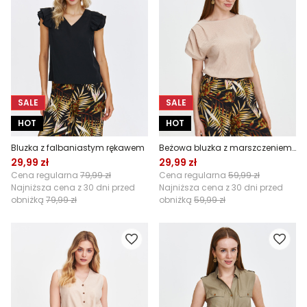
SALE
SALE
HOT
HOT
Bluzka z falbaniastym rękawem
Beżowa bluzka z marszczeniem na rękawach
29,99 zł
29,99 zł
Cena regularna
79,99 zł
Cena regularna
59,99 zł
Najniższa cena z 30 dni przed
Najniższa cena z 30 dni przed
obniżką
79,99 zł
obniżką
59,99 zł