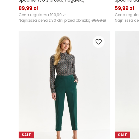
Spodnie 7/8 z prostą nogawką
Spodnie d
89,99 zł
59,99 zł
Cena regularna
199,99 zł
Cena regul
Najniższa cena z 30 dni przed obniżką
99,99 zł
Najniższa ce
SALE
SALE