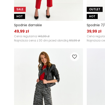
SALE
OUTLET
HOT
HOT
Spodnie damskie
Spodnie 7/
49,99 zł
39,99 zł
Cena regularna
149,99 zł
Cena regul
Najniższa cena z 30 dni przed obniżką
69,99 zł
Najniższa ce