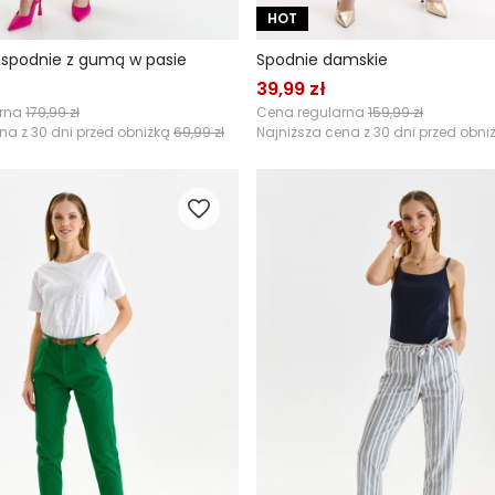
HOT
spodnie z gumą w pasie
Spodnie damskie
39,99 zł
arna
179,99 zł
Cena regularna
159,99 zł
na z 30 dni przed obniżką
69,99 zł
Najniższa cena z 30 dni przed obni