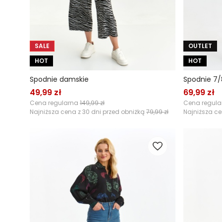
SALE
OUTLET
HOT
HOT
Spodnie damskie
Spodnie 7/
49,99 zł
69,99 zł
Cena regularna
149,99 zł
Cena regul
Najniższa cena z 30 dni przed obniżką
79,99 zł
Najniższa ce