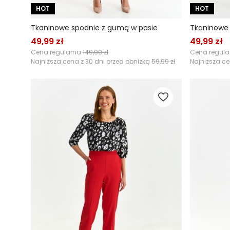
HOT
HOT
Tkaninowe spodnie z gumą w pasie
Tkaninowe 
49,99 zł
49,99 zł
Cena regularna
149,99 zł
Cena regul
Najniższa cena z 30 dni przed obniżką
59,99 zł
Najniższa ce