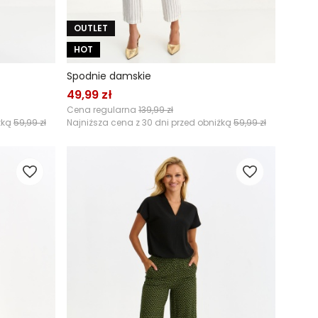
OUTLET
HOT
Spodnie damskie
49,99 zł
Cena regularna
139,99 zł
żką
59,99 zł
Najniższa cena z 30 dni przed obniżką
59,99 zł