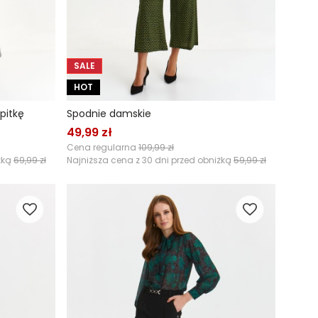
SALE
HOT
pitkę
Spodnie damskie
49,99 zł
Cena regularna
109,99 zł
żką
69,99 zł
Najniższa cena z 30 dni przed obniżką
59,99 zł