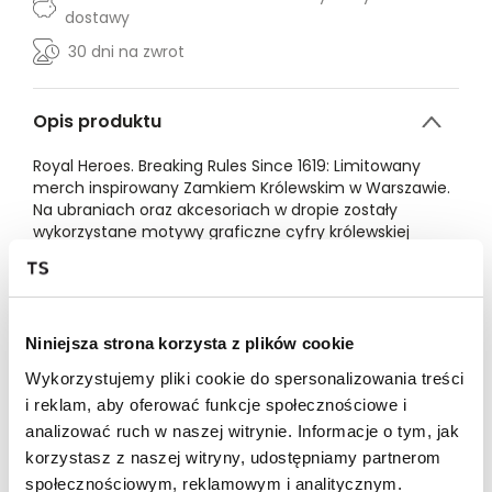
dostawy
30 dni na zwrot
Opis produktu
Royal Heroes. Breaking Rules Since 1619: Limitowany
merch inspirowany Zamkiem Królewskim w Warszawie.
Na ubraniach oraz akcesoriach w dropie zostały
wykorzystane motywy graficzne cyfry królewskiej
Stanisława Augusta Poniatowskiego i plafonu z Pokoju
Marmurowego Zamku Królewskiego w Warszawie.
We might never be royals, but we will always be Royal
Heroes!
T-shirt z drukiem "Royal Heroes" i Cyfrą Królewską
Niniejsza strona korzysta z plików cookie
Regular
Wykorzystujemy pliki cookie do spersonalizowania treści
100% bawełna
i reklam, aby oferować funkcje społecznościowe i
UNISEX
Model ma na sobie rozmiar L
analizować ruch w naszej witrynie. Informacje o tym, jak
Wzrost modela: 190 cm
korzystasz z naszej witryny, udostępniamy partnerom
XS
S
M
L
XL
społecznościowym, reklamowym i analitycznym.