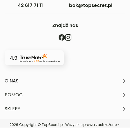
42 617 71 11
bok@topsecret.pl
Znajdź nas
4.9
Na podstawie
4212
opinii
z całego okresu
O NAS
O marce
POMOC
Nasze wartości
Polityka prywatności
Moje konto
SKLEPY
Kontakt
Regulamin serwisu
Płatność i dostawa
Znajdź najbliższy sklep
Zwroty i reklamacje
2026 Copyright © TopSecret.pl. Wszystkie prawa zastrzeżone -
DARMOWA DOSTAWA do sklepów