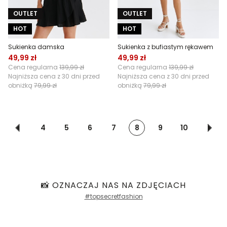
OUTLET
OUTLET
HOT
HOT
Sukienka damska
Sukienka z bufiastym rękawem
49,99 zł
49,99 zł
Cena regularna
139,99 zł
Cena regularna
139,99 zł
Najniższa cena z 30 dni przed
Najniższa cena z 30 dni przed
obniżką
79,99 zł
obniżką
79,99 zł
4
5
6
7
8
9
10
📸 OZNACZAJ NAS NA ZDJĘCIACH
#topsecretfashion