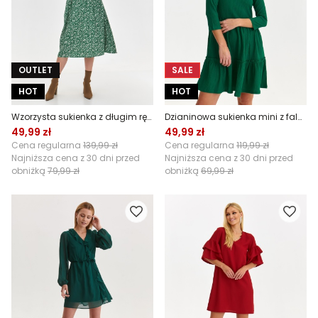
OUTLET
SALE
HOT
HOT
Wzorzysta sukienka z długim rękawem i wiązaniem w talii
Dzianinowa sukienka mini z falbaną
49,99 zł
49,99 zł
Cena regularna
139,99 zł
Cena regularna
119,99 zł
Najniższa cena z 30 dni przed
Najniższa cena z 30 dni przed
obniżką
79,99 zł
obniżką
69,99 zł