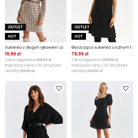
OUTLET
OUTLET
HOT
HOT
Sukienka z długim rękawem i paskiem w talii
Błyszcząca sukienka o luźnym fasonie
19,99 zł
79,99 zł
Cena regularna
139,99 zł
Cena regularna
109,99 zł
Najniższa cena z 30 dni przed
Najniższa cena z 30 dni przed
obniżką
59,99 zł
obniżką
109,99 zł