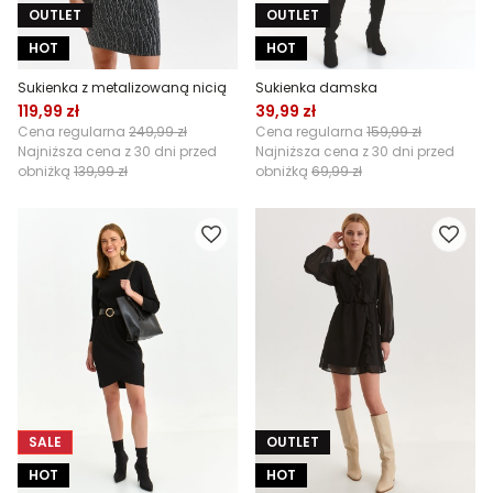
OUTLET
OUTLET
HOT
HOT
Sukienka z metalizowaną nicią
Sukienka damska
119,99 zł
39,99 zł
Cena regularna
249,99 zł
Cena regularna
159,99 zł
Najniższa cena z 30 dni przed
Najniższa cena z 30 dni przed
obniżką
139,99 zł
obniżką
69,99 zł
SALE
OUTLET
HOT
HOT