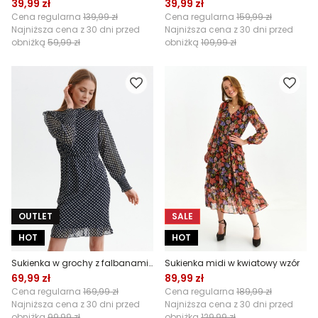
39,99 zł
39,99 zł
Cena regularna
139,99 zł
Cena regularna
159,99 zł
Najniższa cena z 30 dni przed
Najniższa cena z 30 dni przed
obniżką
59,99 zł
obniżką
109,99 zł
OUTLET
SALE
HOT
HOT
Sukienka w grochy z falbanami przy ramionach
Sukienka midi w kwiatowy wzór
69,99 zł
89,99 zł
Cena regularna
169,99 zł
Cena regularna
189,99 zł
Najniższa cena z 30 dni przed
Najniższa cena z 30 dni przed
obniżką
99,99 zł
obniżką
129,99 zł