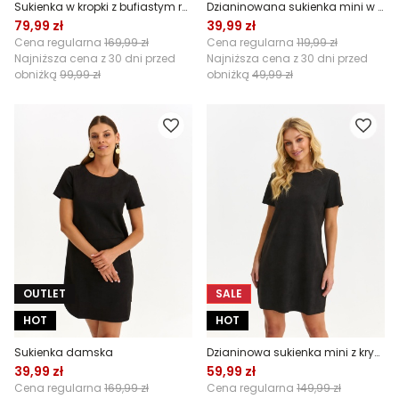
Sukienka w kropki z bufiastym rękawem i ozdobnym wzorem
Dzianinowana sukienka mini w retro print
79,99 zł
39,99 zł
Cena regularna
169,99 zł
Cena regularna
119,99 zł
Najniższa cena z 30 dni przed
Najniższa cena z 30 dni przed
obniżką
99,99 zł
obniżką
49,99 zł
OUTLET
SALE
HOT
HOT
Sukienka damska
Dzianinowa sukienka mini z kryształkami
39,99 zł
59,99 zł
Cena regularna
169,99 zł
Cena regularna
149,99 zł