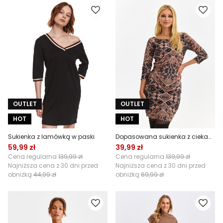
OUTLET
OUTLET
HOT
HOT
Sukienka z lamówką w paski
Dopasowana sukienka z ciekawym wzorem
59,99 zł
39,99 zł
Cena regularna
139,99 zł
Cena regularna
139,99 zł
Najniższa cena z 30 dni przed
Najniższa cena z 30 dni przed
obniżką
44,99 zł
obniżką
69,99 zł