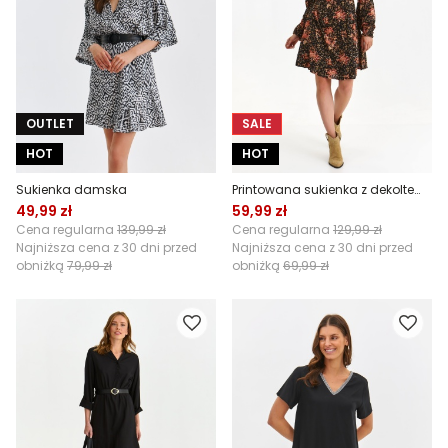
OUTLET
SALE
HOT
HOT
Sukienka damska
Printowana sukienka z dekoltem w serek
49,99 zł
59,99 zł
Cena regularna
139,99 zł
Cena regularna
129,99 zł
Najniższa cena z 30 dni przed
Najniższa cena z 30 dni przed
obniżką
79,99 zł
obniżką
69,99 zł