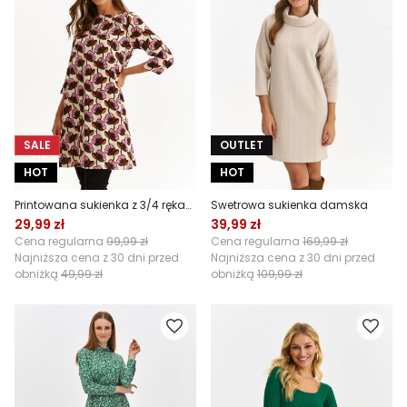
SALE
OUTLET
HOT
HOT
Printowana sukienka z 3/4 rękawem
Swetrowa sukienka damska
29,99 zł
39,99 zł
Cena regularna
99,99 zł
Cena regularna
169,99 zł
Najniższa cena z 30 dni przed
Najniższa cena z 30 dni przed
obniżką
49,99 zł
obniżką
109,99 zł