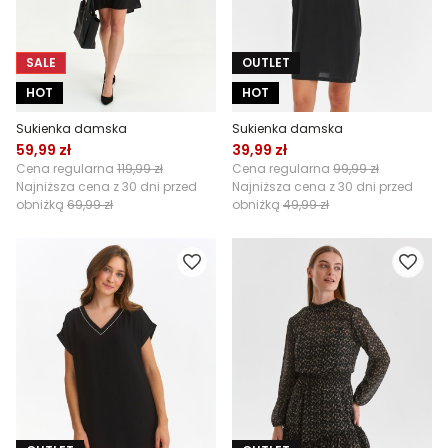
SALE
OUTLET
HOT
HOT
Sukienka damska
Sukienka damska
59,99 zł
39,99 zł
Cena regularna
119,99 zł
Cena regularna
99,99 zł
Najniższa cena z 30 dni przed
Najniższa cena z 30 dni przed
obniżką
69,99 zł
obniżką
49,99 zł