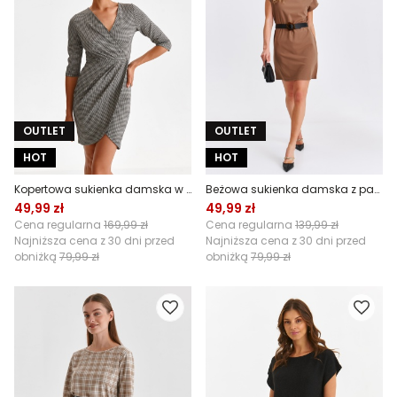
OUTLET
OUTLET
HOT
HOT
Kopertowa sukienka damska w pepitkę
Beżowa sukienka damska z paskiem
49,99 zł
49,99 zł
Cena regularna
169,99 zł
Cena regularna
139,99 zł
Najniższa cena z 30 dni przed
Najniższa cena z 30 dni przed
obniżką
79,99 zł
obniżką
79,99 zł