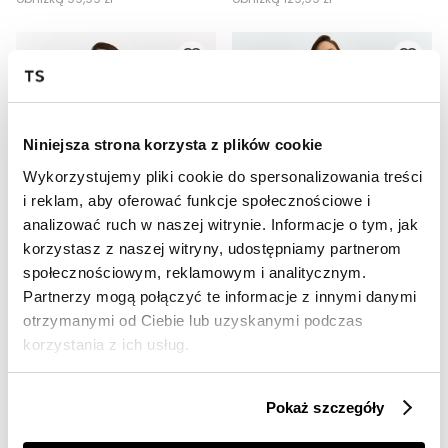
Niniejsza strona korzysta z plików cookie
Wykorzystujemy pliki cookie do spersonalizowania treści
i reklam, aby oferować funkcje społecznościowe i
analizować ruch w naszej witrynie. Informacje o tym, jak
OUTLET
SALE
korzystasz z naszej witryny, udostępniamy partnerom
społecznościowym, reklamowym i analitycznym.
HOT
HOT
Partnerzy mogą połączyć te informacje z innymi danymi
Sukienka z koronkową wstawką
Sukienka damska
otrzymanymi od Ciebie lub uzyskanymi podczas
39,99 zł
79,99 zł
korzystania z ich usług.
Cena regularna
119,99 zł
Cena regularna
139,99 zł
Najniższa cena z 30 dni przed
Najniższa cena z 30 dni przed
obniżką
49,99 zł
obniżką
109,99 zł
Pokaż szczegóły