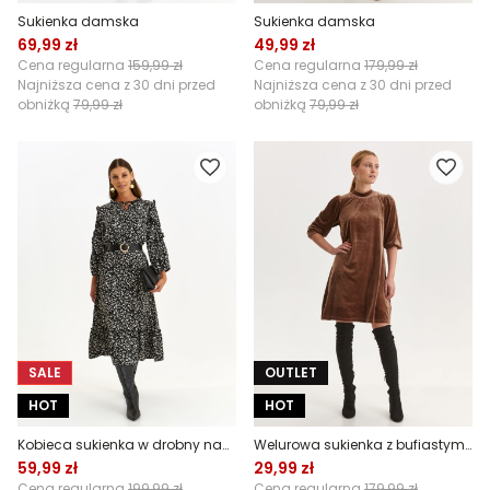
Sukienka damska
Sukienka damska
69,99 zł
49,99 zł
Cena regularna
159,99 zł
Cena regularna
179,99 zł
Najniższa cena z 30 dni przed
Najniższa cena z 30 dni przed
obniżką
79,99 zł
obniżką
79,99 zł
SALE
OUTLET
HOT
HOT
Kobieca sukienka w drobny nadruk kwiatowy
Welurowa sukienka z bufiastymi rękawami
59,99 zł
29,99 zł
Cena regularna
199,99 zł
Cena regularna
179,99 zł