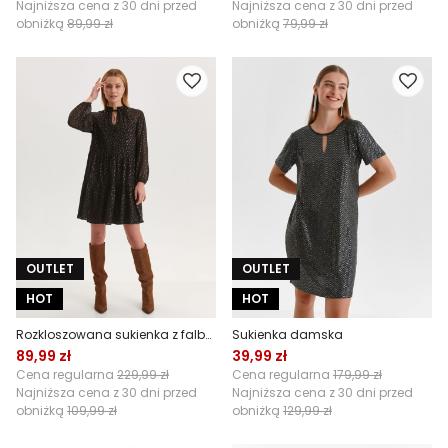
Najniższa cena z 30 dni przed
Najniższa cena z 30 dni przed
obniżką
89,99 zł
obniżką
79,99 zł
OUTLET
OUTLET
HOT
HOT
Rozkloszowana sukienka z falbanami
Sukienka damska
89,99 zł
39,99 zł
Cena regularna
229,99 zł
Cena regularna
179,99 zł
Najniższa cena z 30 dni przed
Najniższa cena z 30 dni przed
obniżką
109,99 zł
obniżką
129,99 zł