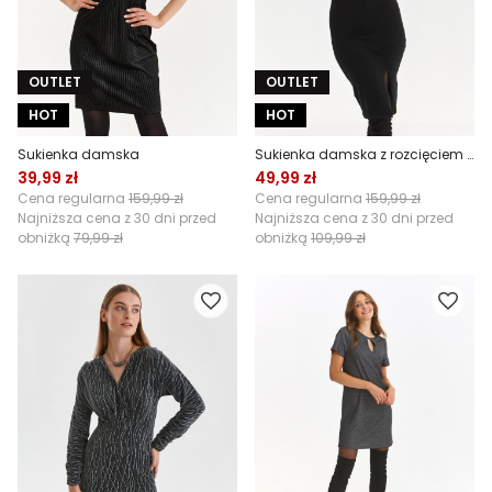
OUTLET
OUTLET
HOT
HOT
Sukienka damska
Sukienka damska z rozcięciem u dołu
39,99 zł
49,99 zł
Cena regularna
159,99 zł
Cena regularna
159,99 zł
Najniższa cena z 30 dni przed
Najniższa cena z 30 dni przed
obniżką
79,99 zł
obniżką
109,99 zł