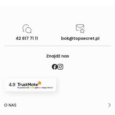
42 617 71 11
bok@topsecret.pl
Znajdź nas
4.9
Na podstawie
4216
opinii
z całego okresu
O NAS
O marce