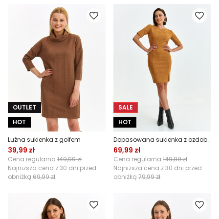
OUTLET
SALE
HOT
HOT
Luźna sukienka z golfem
Dopasowana sukienka z ozdobnym rozcięciem
39,99 zł
69,99 zł
Cena regularna
149,99 zł
Cena regularna
149,99 zł
Najniższa cena z 30 dni przed
Najniższa cena z 30 dni przed
obniżką
69,99 zł
obniżką
79,99 zł