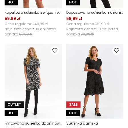
HOT
HOT
Kopertowa sukienka z wiązaniem
Dopasowana sukienka z dzianiny strukturalnej
59,99 zł
59,99 zł
Cena regularna
149,99 zł
Cena regularna
139,99 zł
Najniższa cena z 30 dni przed
Najniższa cena z 30 dni przed
obniżką
69,99 zł
obniżką
79,99 zł
OUTLET
SALE
HOT
HOT
Printowana sukienka dzianinowa
Sukienka damska