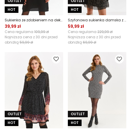
OUTLET
OUTLET
HOT
HOT
Sukienka ze zdobieniem na dekolcie
Szyfonowa sukienka damska z falbanami
39,99 zł
59,99 zł
Cena regularna
109,99 zł
Cena regularna
229,99 zł
Najniższa cena z 30 dni przed
Najniższa cena z 30 dni przed
obniżką
59,99 zł
obniżką
69,99 zł
OUTLET
OUTLET
HOT
HOT