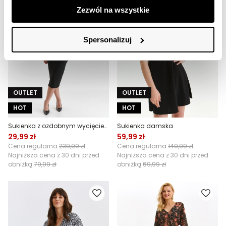
Zezwól na wszystkie
Spersonalizuj
OUTLET
OUTLET
HOT
HOT
Sukienka z ozdobnym wycięciem
Sukienka damska
29,99 zł
59,99 zł
Cena regularna
239,99 zł
Cena regularna
149,99 zł
Najniższa cena z 30 dni przed
Najniższa cena z 30 dni przed
obniżką
79,99 zł
obniżką
69,99 zł