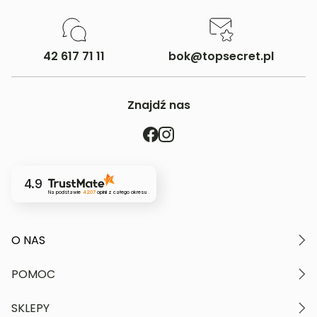
42 617 71 11
bok@topsecret.pl
Znajdź nas
4.9
Na podstawie
4207
opinii
z całego okresu
O NAS
O marce
POMOC
Nasze wartości
Polityka prywatności
Moje konto
SKLEPY
Kontakt
Regulamin serwisu