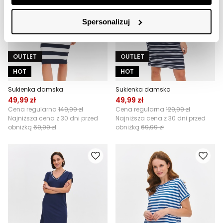
Spersonalizuj
OUTLET
OUTLET
HOT
HOT
Sukienka damska
Sukienka damska
49,99 zł
49,99 zł
Cena regularna
149,99 zł
Cena regularna
129,99 zł
Najniższa cena z 30 dni przed
Najniższa cena z 30 dni przed
obniżką
69,99 zł
obniżką
69,99 zł