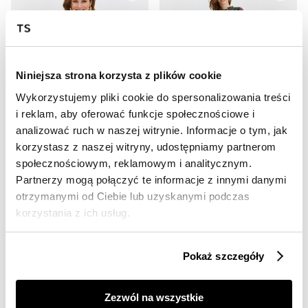
Niniejsza strona korzysta z plików cookie
Wykorzystujemy pliki cookie do spersonalizowania treści
i reklam, aby oferować funkcje społecznościowe i
OUTLET
OUTLET
analizować ruch w naszej witrynie. Informacje o tym, jak
HOT
HOT
korzystasz z naszej witryny, udostępniamy partnerom
społecznościowym, reklamowym i analitycznym.
Sukienka damska
Długa rozszerzana sukienka w kwiatowy wzór
49,99 zł
79,99 zł
Partnerzy mogą połączyć te informacje z innymi danymi
Cena regularna
139,99 zł
Cena regularna
179,99 zł
otrzymanymi od Ciebie lub uzyskanymi podczas
Najniższa cena z 30 dni przed
Najniższa cena z 30 dni przed
korzystania z ich usług.
obniżką
59,99 zł
obniżką
119,99 zł
Pokaż szczegóły
Zezwól na wszystkie