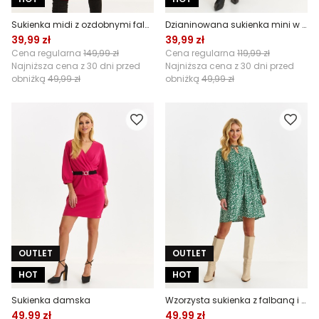
Sukienka midi z ozdobnymi falbanami
Dzianinowana sukienka mini w retro print
39,99 zł
39,99 zł
Cena regularna
149,99 zł
Cena regularna
119,99 zł
Najniższa cena z 30 dni przed
Najniższa cena z 30 dni przed
obniżką
49,99 zł
obniżką
49,99 zł
OUTLET
OUTLET
HOT
HOT
Sukienka damska
Wzorzysta sukienka z falbaną i bufiastymi rękawami
49,99 zł
49,99 zł