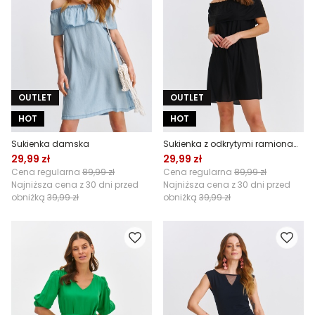
OUTLET
OUTLET
HOT
HOT
Sukienka damska
Sukienka z odkrytymi ramionami
29,99 zł
29,99 zł
Cena regularna
89,99 zł
Cena regularna
89,99 zł
Najniższa cena z 30 dni przed
Najniższa cena z 30 dni przed
obniżką
39,99 zł
obniżką
39,99 zł