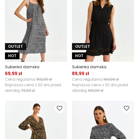
OUTLET
OUTLET
HOT
HOT
Sukienka damska
Sukienka damska
69,99 zł
89,99 zł
Cena regularna
159,99 zł
Cena regularna
169,99 zł
Najniższa cena z 30 dni przed
Najniższa cena z 30 dni przed
obniżką
79,99 zł
obniżką
109,99 zł