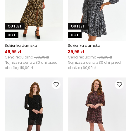
OUTLET
OUTLET
HOT
HOT
Sukienka damska
Sukienka damska
49,99 zł
39,99 zł
Cena regularna
199,99 zł
Cena regularna
169,99 zł
Najniższa cena z 30 dni przed
Najniższa cena z 30 dni przed
obniżką
119,99 zł
obniżką
69,99 zł