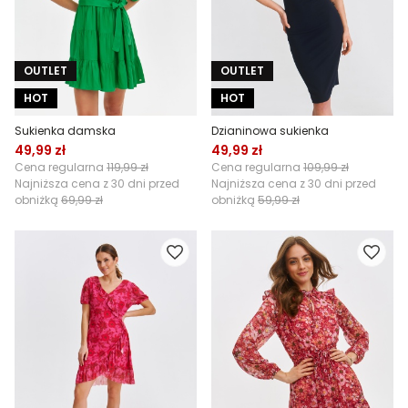
OUTLET
OUTLET
HOT
HOT
Sukienka damska
Dzianinowa sukienka
49,99 zł
49,99 zł
Cena regularna
119,99 zł
Cena regularna
109,99 zł
Najniższa cena z 30 dni przed
Najniższa cena z 30 dni przed
obniżką
69,99 zł
obniżką
59,99 zł