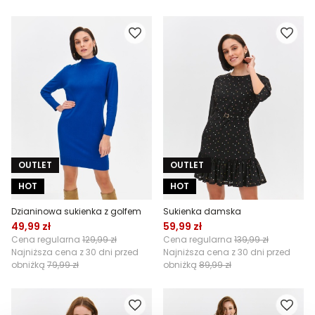
OUTLET
OUTLET
HOT
HOT
Dzianinowa sukienka z golfem
Sukienka damska
49,99 zł
59,99 zł
Cena regularna
129,99 zł
Cena regularna
139,99 zł
Najniższa cena z 30 dni przed
Najniższa cena z 30 dni przed
obniżką
79,99 zł
obniżką
89,99 zł