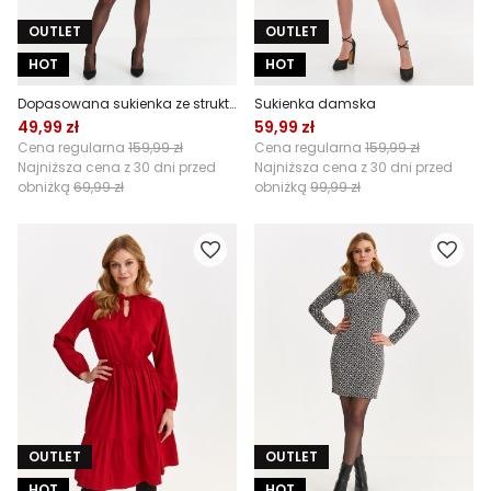
OUTLET
OUTLET
HOT
HOT
Dopasowana sukienka ze strukturalnego materiału
Sukienka damska
49,99 zł
59,99 zł
Cena regularna
159,99 zł
Cena regularna
159,99 zł
Najniższa cena z 30 dni przed
Najniższa cena z 30 dni przed
obniżką
69,99 zł
obniżką
99,99 zł
OUTLET
OUTLET
HOT
HOT