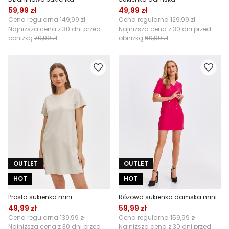
59,99 zł
49,99 zł
Cena regularna
149,99 zł
Cena regularna
129,99 zł
Najniższa cena z 30 dni przed
Najniższa cena z 30 dni przed
obniżką
79,99 zł
obniżką
69,99 zł
OUTLET
OUTLET
HOT
HOT
Prosta sukienka mini
Różowa sukienka damska mini z krótkim rękawem i złotymi guzikami
49,99 zł
59,99 zł
Cena regularna
139,99 zł
Cena regularna
159,99 zł
Najniższa cena z 30 dni przed
Najniższa cena z 30 dni przed