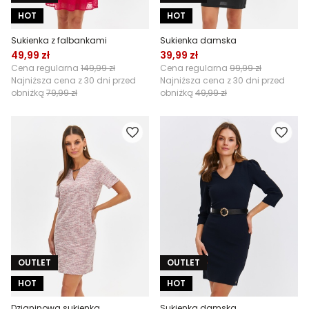
HOT
HOT
Sukienka z falbankami
Sukienka damska
49,99 zł
39,99 zł
Cena regularna
149,99 zł
Cena regularna
99,99 zł
Najniższa cena z 30 dni przed
Najniższa cena z 30 dni przed
obniżką
79,99 zł
obniżką
49,99 zł
OUTLET
OUTLET
HOT
HOT
Dzianinowa sukienka
Sukienka damska