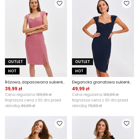
OUTLET
OUTLET
HOT
HOT
Różowa, dopasowana sukienka damska z dekoltem
Elegancka granatowa sukienka o dopasowanym kroju
39,99 zł
49,99 zł
Cena regularna
139,99 zł
Cena regularna
139,99 zł
Najniższa cena z 30 dni przed
Najniższa cena z 30 dni przed
obniżką
49,99 zł
obniżką
79,99 zł