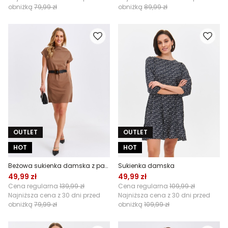
obniżką
79,99 zł
obniżką
89,99 zł
OUTLET
OUTLET
HOT
HOT
Beżowa sukienka damska z paskiem
Sukienka damska
49,99 zł
49,99 zł
Cena regularna
139,99 zł
Cena regularna
109,99 zł
Najniższa cena z 30 dni przed
Najniższa cena z 30 dni przed
obniżką
79,99 zł
obniżką
109,99 zł