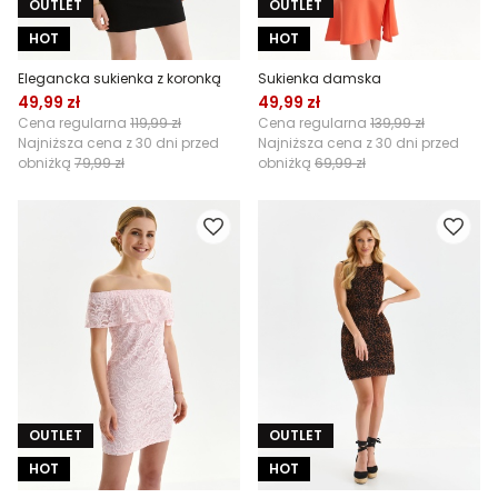
OUTLET
OUTLET
HOT
HOT
Elegancka sukienka z koronką
Sukienka damska
49,99 zł
49,99 zł
Cena regularna
119,99 zł
Cena regularna
139,99 zł
Najniższa cena z 30 dni przed
Najniższa cena z 30 dni przed
obniżką
79,99 zł
obniżką
69,99 zł
OUTLET
OUTLET
HOT
HOT