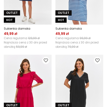
OUTLET
OUTLET
HOT
HOT
Sukienka damska
Sukienka damska
49,99 zł
49,99 zł
Cena regularna
129,99 zł
Cena regularna
99,99 zł
Najniższa cena z 30 dni przed
Najniższa cena z 30 dni przed
obniżką
59,99 zł
obniżką
79,99 zł
OUTLET
OUTLET