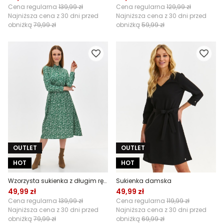
Cena regularna
139,99 zł
Cena regularna
129,99 zł
Najniższa cena z 30 dni przed
Najniższa cena z 30 dni przed
obniżką
79,99 zł
obniżką
59,99 zł
OUTLET
OUTLET
HOT
HOT
Wzorzysta sukienka z długim rękawem i wiązaniem w talii
Sukienka damska
49,99 zł
49,99 zł
Cena regularna
139,99 zł
Cena regularna
119,99 zł
Najniższa cena z 30 dni przed
Najniższa cena z 30 dni przed
obniżką
79,99 zł
obniżką
69,99 zł