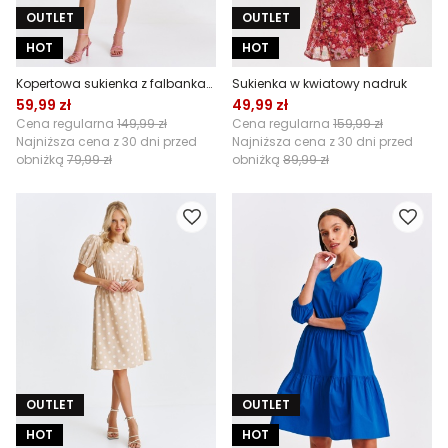
OUTLET
OUTLET
HOT
HOT
Kopertowa sukienka z falbankami
Sukienka w kwiatowy nadruk
59,99 zł
49,99 zł
Cena regularna
149,99 zł
Cena regularna
159,99 zł
Najniższa cena z 30 dni przed
Najniższa cena z 30 dni przed
obniżką
79,99 zł
obniżką
89,99 zł
OUTLET
OUTLET
HOT
HOT