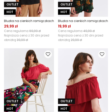
OUTLET
OUTLET
HOT
HOT
Bluzka na cienkich ramiączkach
Bluzka na cienkich ramiączkach
29,99 zł
19,99 zł
Cena regularna
69,99 zł
Cena regularna
49,99 zł
Najniższa cena z 30 dni przed
Najniższa cena z 30 dni przed
obniżką
39,99 zł
obniżką
29,99 zł
OUTLET
OUTLET
HOT
HOT