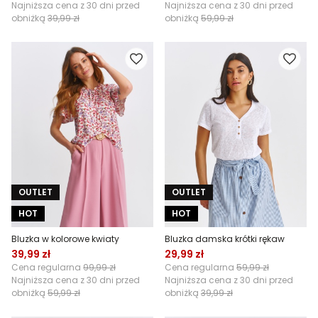
Najniższa cena z 30 dni przed
Najniższa cena z 30 dni przed
obniżką
39,99 zł
obniżką
59,99 zł
OUTLET
OUTLET
HOT
HOT
Bluzka w kolorowe kwiaty
Bluzka damska krótki rękaw
39,99 zł
29,99 zł
Cena regularna
99,99 zł
Cena regularna
59,99 zł
Najniższa cena z 30 dni przed
Najniższa cena z 30 dni przed
obniżką
59,99 zł
obniżką
39,99 zł