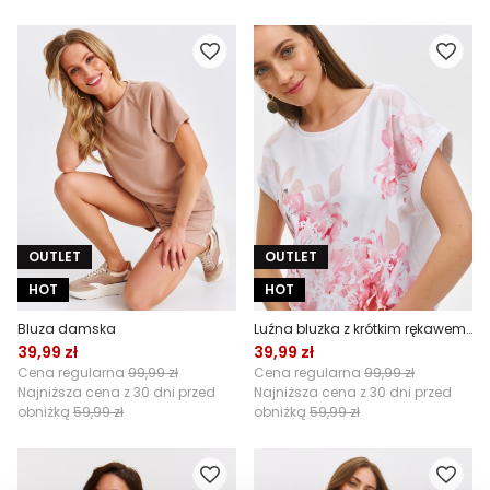
OUTLET
OUTLET
HOT
HOT
Bluza damska
Luźna bluzka z krótkim rękawem w kwiatowy nadruk
39,99 zł
39,99 zł
Cena regularna
99,99 zł
Cena regularna
99,99 zł
Najniższa cena z 30 dni przed
Najniższa cena z 30 dni przed
obniżką
59,99 zł
obniżką
59,99 zł