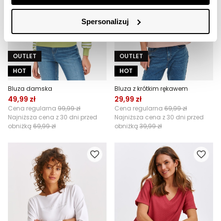
Spersonalizuj
OUTLET
OUTLET
HOT
HOT
Bluza damska
Bluza z krótkim rękawem
49,99 zł
29,99 zł
Cena regularna
99,99 zł
Cena regularna
69,99 zł
Najniższa cena z 30 dni przed
Najniższa cena z 30 dni przed
obniżką
69,99 zł
obniżką
39,99 zł