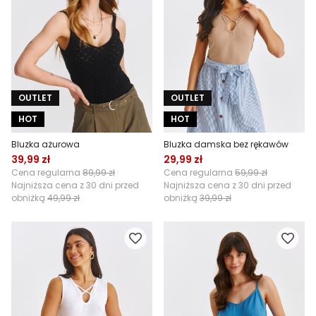
OUTLET
OUTLET
HOT
HOT
Bluzka ażurowa
Bluzka damska bez rękawów
39,99 zł
29,99 zł
Cena regularna
89,99 zł
Cena regularna
59,99 zł
Najniższa cena z 30 dni przed
Najniższa cena z 30 dni przed
obniżką
49,99 zł
obniżką
39,99 zł