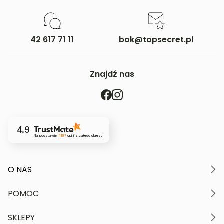
42 617 71 11
bok@topsecret.pl
Znajdź nas
4.9
Na podstawie
4187
opinii
z całego okresu
O NAS
O marce
POMOC
Nasze wartości
Polityka prywatności
Moje konto
SKLEPY
Kontakt
Regulamin serwisu