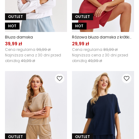
OUTLET
OUTLET
HOT
HOT
Bluza damska
Różowa bluza damska z krótkim rękawem i dekoltem w serek
39,99 zł
29,99 zł
Cena regularna
99,99 zł
Cena regularna
89,99 zł
Najniższa cena z 30 dni przed
Najniższa cena z 30 dni przed
obniżką
49,99 zł
obniżką
49,99 zł
OUTLET
OUTLET