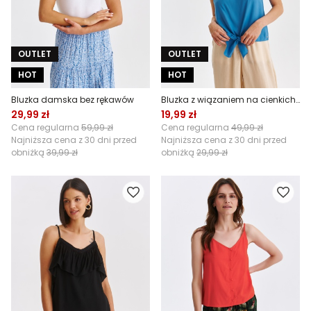
OUTLET
OUTLET
HOT
HOT
Bluzka damska bez rękawów
Bluzka z wiązaniem na cienkich ramiączkach
29,99 zł
19,99 zł
Cena regularna
59,99 zł
Cena regularna
49,99 zł
Najniższa cena z 30 dni przed
Najniższa cena z 30 dni przed
obniżką
39,99 zł
obniżką
29,99 zł