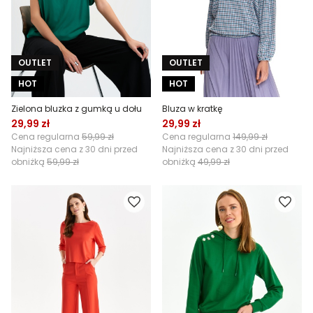
OUTLET
OUTLET
HOT
HOT
Zielona bluzka z gumką u dołu
Bluza w kratkę
29,99 zł
29,99 zł
Cena regularna
59,99 zł
Cena regularna
149,99 zł
Najniższa cena z 30 dni przed
Najniższa cena z 30 dni przed
obniżką
59,99 zł
obniżką
49,99 zł