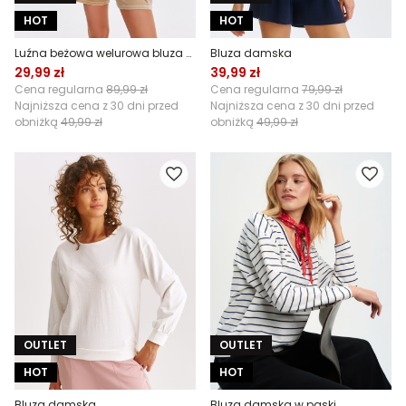
HOT
HOT
Luźna beżowa welurowa bluza damska z krótkim rękawem
Bluza damska
29,99 zł
39,99 zł
Cena regularna
89,99 zł
Cena regularna
79,99 zł
Najniższa cena z 30 dni przed
Najniższa cena z 30 dni przed
obniżką
49,99 zł
obniżką
49,99 zł
OUTLET
OUTLET
HOT
HOT
Bluza damska
Bluza damska w paski