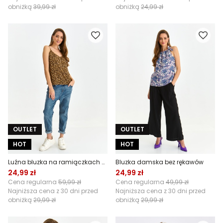
obniżką
39,99 zł
obniżką
24,99 zł
OUTLET
OUTLET
HOT
HOT
Luźna bluzka na ramiączkach w panterkę
Bluzka damska bez rękawów
24,99 zł
24,99 zł
Cena regularna
59,99 zł
Cena regularna
49,99 zł
Najniższa cena z 30 dni przed
Najniższa cena z 30 dni przed
obniżką
29,99 zł
obniżką
29,99 zł