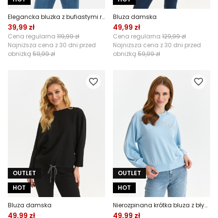
Elegancka bluzka z bufiastymi rękawami
Bluza damska
39,99 zł
49,99 zł
Cena regularna
119,99 zł
Cena regularna
129,99 zł
Najniższa cena z 30 dni przed
Najniższa cena z 30 dni przed
obniżką
59,99 zł
obniżką
59,99 zł
OUTLET
OUTLET
HOT
HOT
Bluza damska
Nierozpinana krótka bluza z błyyszczącym napisem
49,99 zł
49,99 zł