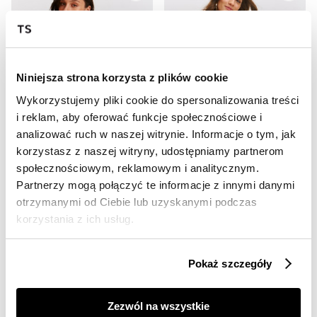
Niniejsza strona korzysta z plików cookie
Wykorzystujemy pliki cookie do spersonalizowania treści
i reklam, aby oferować funkcje społecznościowe i
OUTLET
OUTLET
analizować ruch w naszej witrynie. Informacje o tym, jak
HOT
HOT
korzystasz z naszej witryny, udostępniamy partnerom
społecznościowym, reklamowym i analitycznym.
Luźna bluza ze ściągnięciem
Bluza z rękawem 3/4
39,99 zł
39,99 zł
Partnerzy mogą połączyć te informacje z innymi danymi
Cena regularna
99,99 zł
Cena regularna
99,99 zł
otrzymanymi od Ciebie lub uzyskanymi podczas
Najniższa cena z 30 dni przed
Najniższa cena z 30 dni przed
korzystania z ich usług.
obniżką
59,99 zł
obniżką
59,99 zł
Pokaż szczegóły
Zezwól na wszystkie