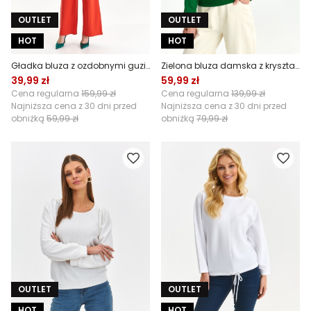
OUTLET
OUTLET
HOT
HOT
Gładka bluza z ozdobnymi guzikami
Zielona bluza damska z kryształkami i kapturem
39,99 zł
59,99 zł
Cena regularna
159,99 zł
Cena regularna
139,99 zł
Najniższa cena z 30 dni przed
Najniższa cena z 30 dni przed
obniżką
59,99 zł
obniżką
79,99 zł
OUTLET
OUTLET
HOT
HOT