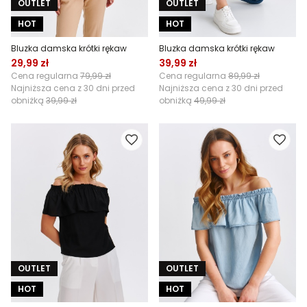
OUTLET
OUTLET
HOT
HOT
Bluzka damska krótki rękaw
Bluzka damska krótki rękaw
29,99 zł
39,99 zł
Cena regularna
79,99 zł
Cena regularna
89,99 zł
Najniższa cena z 30 dni przed
Najniższa cena z 30 dni przed
obniżką
39,99 zł
obniżką
49,99 zł
OUTLET
OUTLET
HOT
HOT