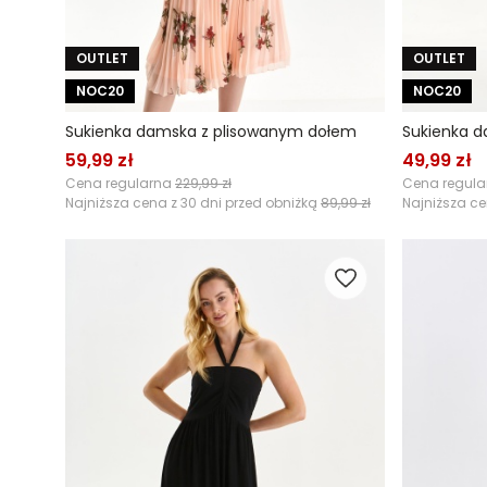
OUTLET
OUTLET
NOC20
NOC20
Sukienka damska z plisowanym dołem
Sukienka 
59,99 zł
49,99 zł
Cena regularna
229,99 zł
Cena regul
Najniższa cena z 30 dni przed obniżką
89,99 zł
Najniższa ce