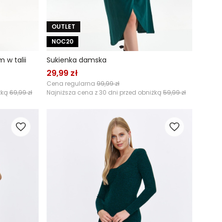
OUTLET
NOC20
 w talii
Sukienka damska
29,99 zł
Cena regularna
99,99 zł
żką
69,99 zł
Najniższa cena z 30 dni przed obniżką
59,99 zł