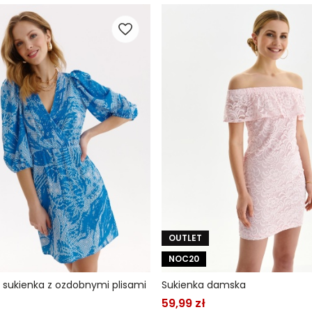
OUTLET
NOC20
 sukienka z ozdobnymi plisami
Sukienka damska
59,99 zł