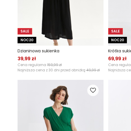
SALE
SALE
NOC20
NOC20
Dzianinowa sukienka
Krótka suk
39,99 zł
69,99 zł
Cena regularna
159,99 zł
Cena regul
Najniższa cena z 30 dni przed obniżką
49,99 zł
Najniższa ce