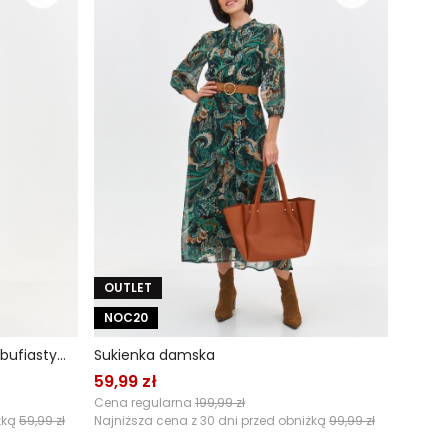
OUTLET
NOC20
Wzorzysta sukienka z falbaną i bufiastymi rękawami
Sukienka damska
59,99 zł
Cena regularna
199,99 zł
żką
59,99 zł
Najniższa cena z 30 dni przed obniżką
99,99 zł