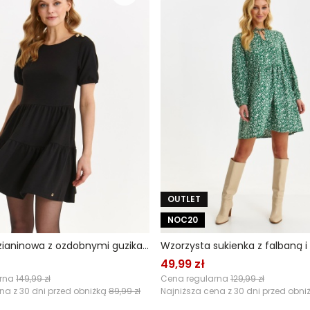
OUTLET
NOC20
Sukienka dzianinowa z ozdobnymi guzikami
49,99 zł
arna
149,99 zł
Cena regularna
129,99 zł
na z 30 dni przed obniżką
89,99 zł
Najniższa cena z 30 dni przed obni