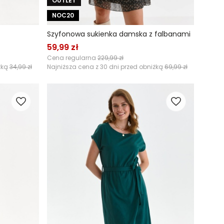
OUTLET
NOC20
Szyfonowa sukienka damska z falbanami
59,99 zł
Cena regularna
229,99 zł
żką
34,99 zł
Najniższa cena z 30 dni przed obniżką
69,99 zł