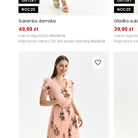
OUTLET
OUTLET
NOC20
NOC20
Sukienka damska
Gładka suk
49,99 zł
39,99 zł
Cena regularna
169,99 zł
Cena regul
Najniższa cena z 30 dni przed obniżką
69,99 zł
Najniższa ce