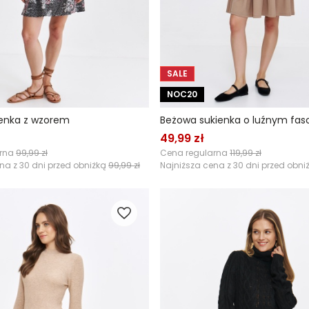
SALE
NOC20
ienka z wzorem
Beżowa sukienka o luźnym fas
49,99 zł
arna
99,99 zł
Cena regularna
119,99 zł
na z 30 dni przed obniżką
99,99 zł
Najniższa cena z 30 dni przed obni