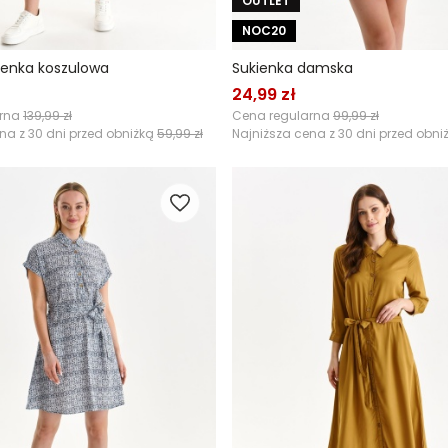
OUTLET
NOC20
ienka koszulowa
Sukienka damska
24,99 zł
arna
139,99 zł
Cena regularna
99,99 zł
na z 30 dni przed obniżką
59,99 zł
Najniższa cena z 30 dni przed obni