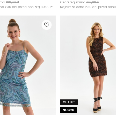
arna
199,99 zł
Cena regularna
169,99 zł
na z 30 dni przed obniżką
89,99 zł
Najniższa cena z 30 dni przed obni
OUTLET
NOC20