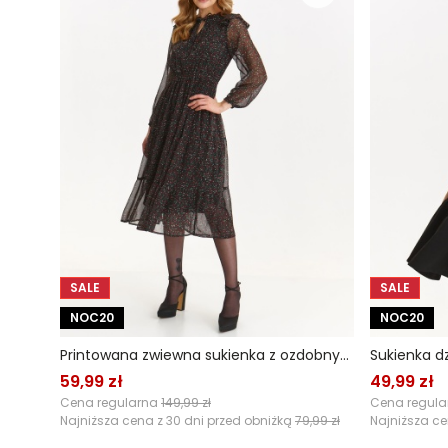
SALE
SALE
NOC20
NOC20
Printowana zwiewna sukienka z ozdobnymi falbanami
59,99 zł
49,99 zł
Cena regularna
149,99 zł
Cena regul
Najniższa cena z 30 dni przed obniżką
79,99 zł
Najniższa ce