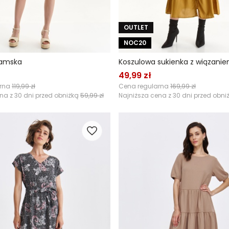
OUTLET
NOC20
damska
Koszulowa sukienka z wiązaniem
49,99 zł
arna
119,99 zł
Cena regularna
169,99 zł
na z 30 dni przed obniżką
59,99 zł
Najniższa cena z 30 dni przed obni