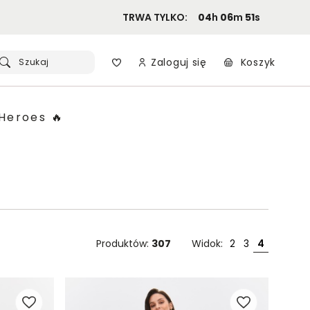
TRWA TYLKO:
04
h
06
m
49
s
Zaloguj się
Koszyk
Szukaj
Heroes 🔥
Produktów:
307
Widok:
2
3
4