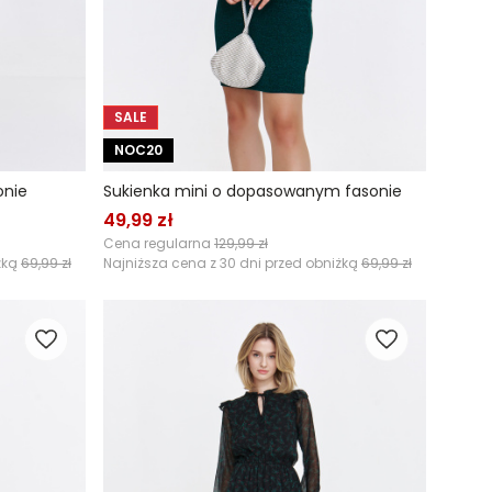
SALE
NOC20
onie
Sukienka mini o dopasowanym fasonie
49,99 zł
Cena regularna
129,99 zł
żką
69,99 zł
Najniższa cena z 30 dni przed obniżką
69,99 zł