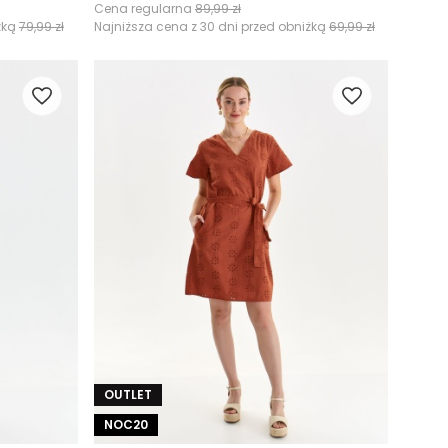
Cena regularna
89,99 zł
żką
79,99 zł
Najniższa cena z 30 dni przed obniżką
69,99 zł
OUTLET
NOC20