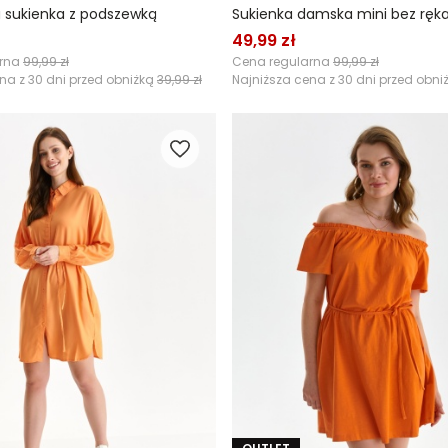
 sukienka z podszewką
Sukienka damska mini bez rę
49,99 zł
arna
99,99 zł
Cena regularna
99,99 zł
na z 30 dni przed obniżką
39,99 zł
Najniższa cena z 30 dni przed obni