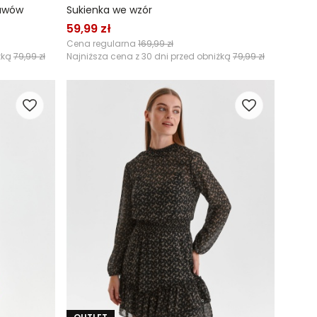
kawów
Sukienka we wzór
59,99 zł
Cena regularna
169,99 zł
żką
79,99 zł
Najniższa cena z 30 dni przed obniżką
79,99 zł